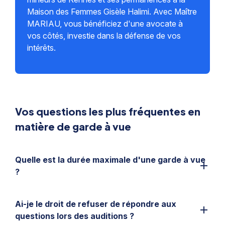
Maison des Femmes Gisèle Halimi. Avec Maître
MARIAU, vous bénéficiez d'une avocate à
vos côtés, investie dans la défense de vos
intérêts.
Vos questions les plus fréquentes en
matière de garde à vue
Quelle est la durée maximale d'une garde à vue
?
Initialement de 24 heures, la garde à vue peut être
Ai-je le droit de refuser de répondre aux
prolongée jusqu'à 48 heures sur décision du
questions lors des auditions ?
procureur. Dans certains cas exceptionnels