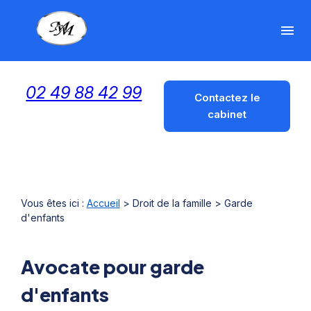
Panneau de gestion des cookies
menu
02 49 88 42 99
Contactez le
cabinet
Vous êtes ici :
Accueil
>
Droit de la famille
> Garde
d'enfants
Avocate pour garde
d'enfants